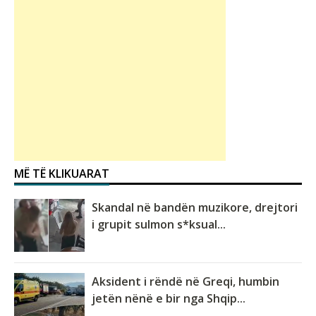
MË TË KLIKUARAT
Skandal në bandën muzikore, drejtori
i grupit sulmon s*ksual...
Aksident i rëndë në Greqi, humbin
jetën nënë e bir nga Shqip...