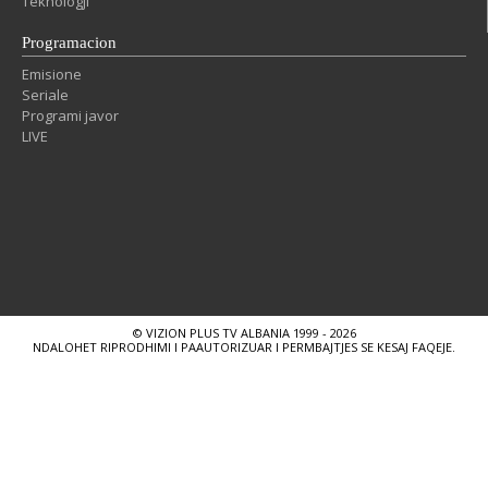
Teknologji
Programacion
Emisione
Seriale
Programi javor
LIVE
© VIZION PLUS TV ALBANIA 1999 - 2026
NDALOHET RIPRODHIMI I PAAUTORIZUAR I PERMBAJTJES SE KESAJ FAQEJE.