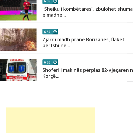
6:58
“Sheiku i kombëtares”, zbulohet shuma
e madhe...
6:57
Zjarr i madh pranë Borizanës, flakët
përfshijnë...
6:26
Shoferi i makinës përplas 82-vjeçaren 
Korçë,...