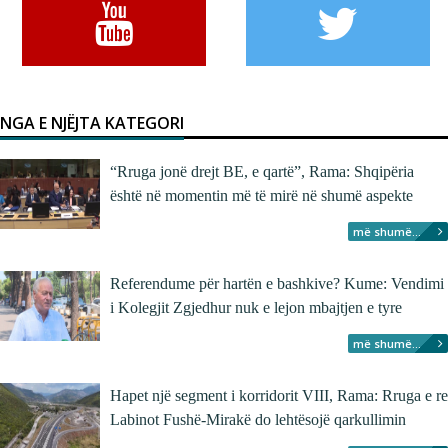
NGA E NJËJTA KATEGORI
“Rruga jonë drejt BE, e qartë”, Rama: Shqipëria
është në momentin më të mirë në shumë aspekte
më shumë...
Referendume për hartën e bashkive? Kume: Vendimi
i Kolegjit Zgjedhur nuk e lejon mbajtjen e tyre
më shumë...
Hapet një segment i korridorit VIII, Rama: Rruga e re
Labinot Fushë-Mirakë do lehtësojë qarkullimin