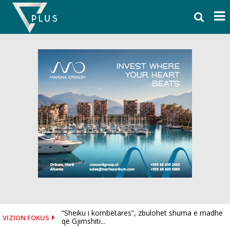
Skip
to
content
“Sheiku i kombëtares”, zbulohet shuma e madhe
VIZION FOKUS
që Gjimshiti...