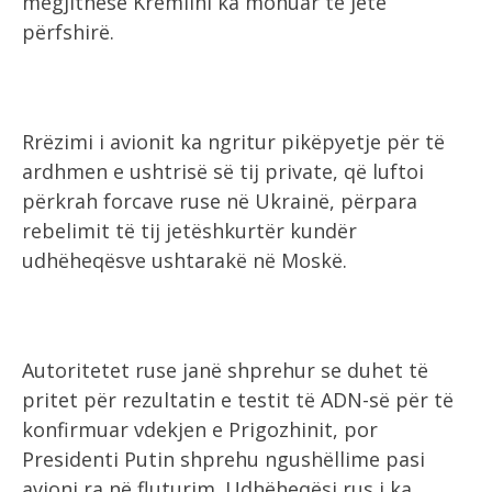
megjithëse Kremlini ka mohuar të jetë
përfshirë.
Rrëzimi i avionit ka ngritur pikëpyetje për të
ardhmen e ushtrisë së tij private, që luftoi
përkrah forcave ruse në Ukrainë, përpara
rebelimit të tij jetëshkurtër kundër
udhëheqësve ushtarakë në Moskë.
Autoritetet ruse janë shprehur se duhet të
pritet për rezultatin e testit të ADN-së për të
konfirmuar vdekjen e Prigozhinit, por
Presidenti Putin shprehu ngushëllime pasi
avioni ra në fluturim. Udhëheqësi rus i ka