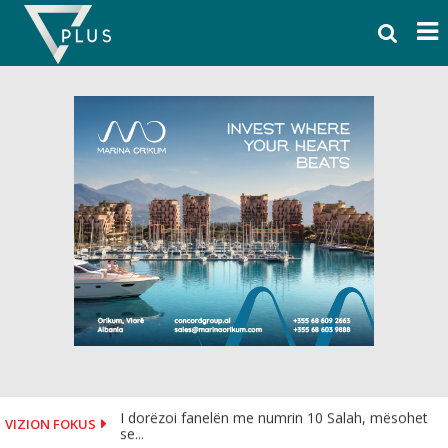
Skip
to
content
I dorëzoi fanelën me numrin 10 Salah, mësohet
VIZION FOKUS
se...