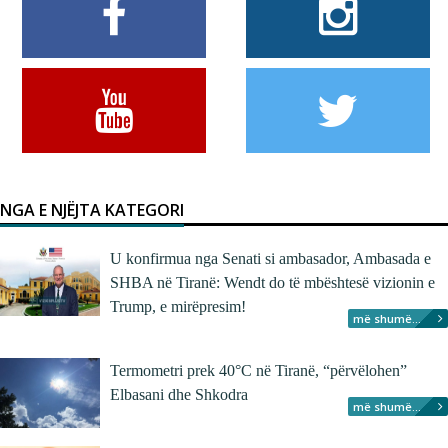
NGA E NJËJTA KATEGORI
U konfirmua nga Senati si ambasador, Ambasada e
SHBA në Tiranë: Wendt do të mbështesë vizionin e
Trump, e mirëpresim!
më shumë...
Termometri prek 40°C në Tiranë, “përvëlohen”
Elbasani dhe Shkodra
më shumë...