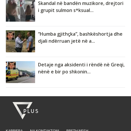
Skandal në bandën muzikore, drejtori
i grupit sulmon s*ksual...
“Humba gjithçka”, bashkëshortja dhe
djali ndërruan jetë në a...
Detaje nga aksidenti i rëndë në Greqi,
nënë e bir po shkonin...
KARRIERA
NA KONTAKTONI
RRETH NESH