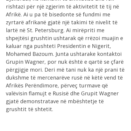
rishtazi për një zgjerim të aktivitetit të tij në
Afrikë. Ai u pa të bisedonte së fundmi me
zyrtarë afrikanë gjatë një takimi të nivelit të
lartë në St. Petersburg. Ai mirëpriti me
shpejtësi grushtin ushtarak që rrëzoi muajin e
kaluar nga pushteti Presidentin e Nigerit,
Mohamed Bazoum. Junta ushtarake kontaktoi
Grupin Wagner, por nuk është e qartë se çfarë
përgjigje mori. Deri më tani nuk ka një prani të
dukshme të mercenarëve rusë në këtë vend të
Afrikës Perëndimore, përveç turmave që
valëvisin flamujt e Rusisë dhe Grupit Wagner
gjatë demonstratave në mbështetje të
grushtit të shtetit.