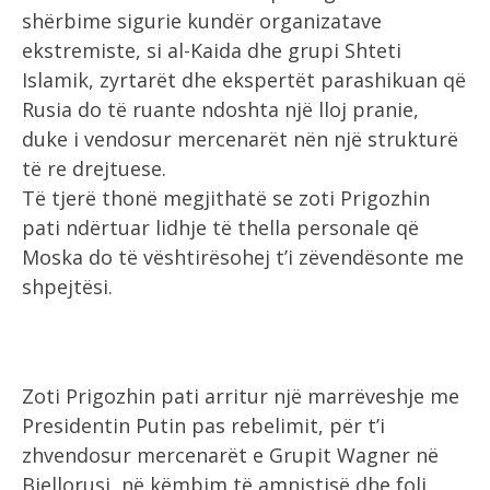
shërbime sigurie kundër organizatave
ekstremiste, si al-Kaida dhe grupi Shteti
Islamik, zyrtarët dhe ekspertët parashikuan që
Rusia do të ruante ndoshta një lloj pranie,
duke i vendosur mercenarët nën një strukturë
të re drejtuese.
Të tjerë thonë megjithatë se zoti Prigozhin
pati ndërtuar lidhje të thella personale që
Moska do të vështirësohej t’i zëvendësonte me
shpejtësi.
Zoti Prigozhin pati arritur një marrëveshje me
Presidentin Putin pas rebelimit, për t’i
zhvendosur mercenarët e Grupit Wagner në
Bjellorusi, në këmbim të amnistisë dhe foli