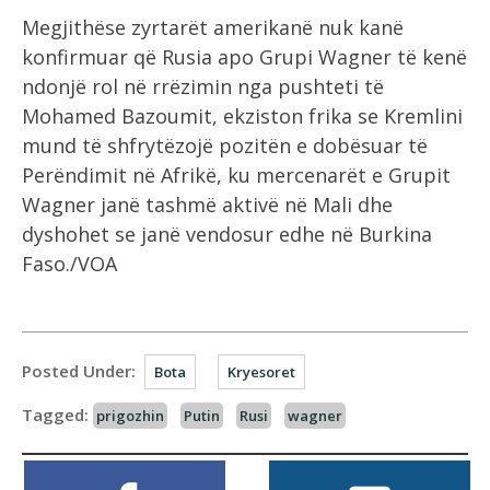
Megjithëse zyrtarët amerikanë nuk kanë
konfirmuar që Rusia apo Grupi Wagner të kenë
ndonjë rol në rrëzimin nga pushteti të
Mohamed Bazoumit, ekziston frika se Kremlini
mund të shfrytëzojë pozitën e dobësuar të
Perëndimit në Afrikë, ku mercenarët e Grupit
Wagner janë tashmë aktivë në Mali dhe
dyshohet se janë vendosur edhe në Burkina
Faso./VOA
Posted Under:
Bota
Kryesoret
Tagged:
prigozhin
Putin
Rusi
wagner