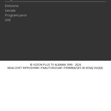
Emisione
Seriale
Programi javor
LIVE
© VIZION PLUS TV ALBANIA 1999 - 2026
NDALOHET RIPRODHIMI I PAAUTORIZUAR I PERMBAJTJES SE KESAJ FAQEJE.