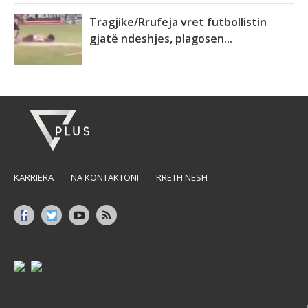
Tragjike/Rrufeja vret futbollistin
gjatë ndeshjes, plagosen...
KARRIERA
NA KONTAKTONI
RRETH NESH