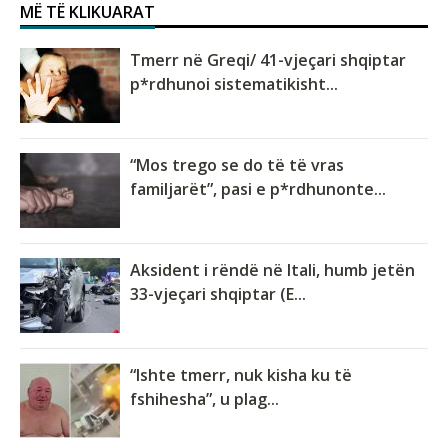
MË TË KLIKUARAT
Tmerr në Greqi/ 41-vjeçari shqiptar
p*rdhunoi sistematikisht...
“Mos trego se do të të vras
familjarët”, pasi e p*rdhunonte...
Aksident i rëndë në Itali, humb jetën
33-vjeçari shqiptar (E...
“Ishte tmerr, nuk kisha ku të
fshihesha”, u plag...