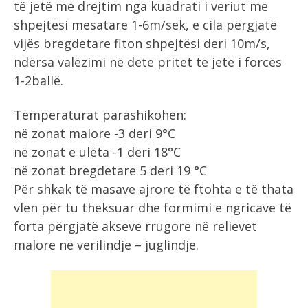
të jetë me drejtim nga kuadrati i veriut me
shpejtësi mesatare 1-6m/sek, e cila përgjatë
vijës bregdetare fiton shpejtësi deri 10m/s,
ndërsa valëzimi në dete pritet të jetë i forcës
1-2ballë.
Temperaturat parashikohen:
në zonat malore -3 deri 9°C
në zonat e ulëta -1 deri 18°C
në zonat bregdetare 5 deri 19 °C
Për shkak të masave ajrore të ftohta e të thata
vlen për tu theksuar dhe formimi e ngricave të
forta përgjatë akseve rrugore në relievet
malore në verilindje – juglindje.