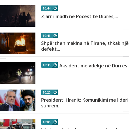
10:44
n
Zjarr i madh në Pocest të Dibrës,...
10:41
Shpërthen makina në Tiranë, shkak një
as
defekt...
Aksident me vdekje në Durrës
10:36
r
10:20
Presidenti i Iranit: Komunikimi me lider
h
suprem...
10:06