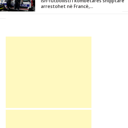
Ish-futbollisti i kombëtares shqiptare
arrestohet në Francë,...