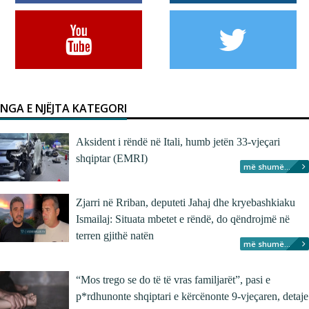
NGA E NJËJTA KATEGORI
Aksident i rëndë në Itali, humb jetën 33-vjeçari
shqiptar (EMRI)
më shumë...
Zjarri në Rriban, deputeti Jahaj dhe kryebashkiaku
Ismailaj: Situata mbetet e rëndë, do qëndrojmë në
terren gjithë natën
më shumë...
“Mos trego se do të të vras familjarët”, pasi e
p*rdhunonte shqiptari e kërcënonte 9-vjeçaren, detaje