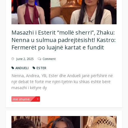
Masazhi i Esterit “mollë sherri”, Zhaku:
Nenna u sulmua padrejtësisht! Kastro:
Fermerët po luajnë kartat e fundit
June 2, 2025
Comment
ANDUELI
ESTER
Nenna, Andrea, Ylli, Ester dhe Andueli janë përfshirë në
një debat të fortë me njëri-tjetrin ku shkas është bërë
masazhi i këtyre dy
më shumë...