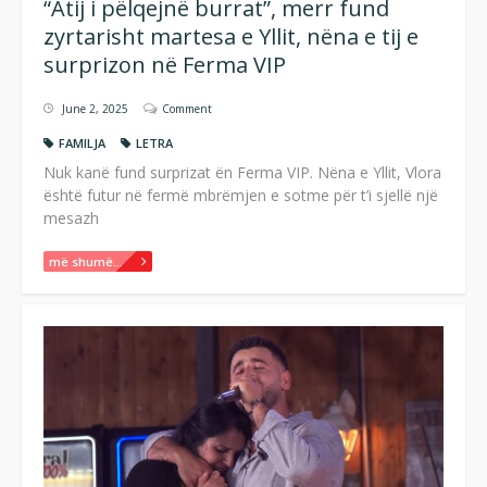
“Atij i pëlqejnë burrat”, merr fund
zyrtarisht martesa e Yllit, nëna e tij e
surprizon në Ferma VIP
June 2, 2025
Comment
FAMILJA
LETRA
Nuk kanë fund surprizat ën Ferma VIP. Nëna e Yllit, Vlora
është futur në fermë mbrëmjen e sotme për t’i sjellë një
mesazh
më shumë...