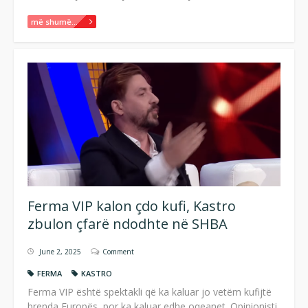
më shumë...
Ferma VIP kalon çdo kufi, Kastro
zbulon çfarë ndodhte në SHBA
June 2, 2025
Comment
FERMA
KASTRO
Ferma VIP është spektakli që ka kaluar jo vetëm kufijtë
brenda Europës, por ka kaluar edhe oqeanet. Opinionisti