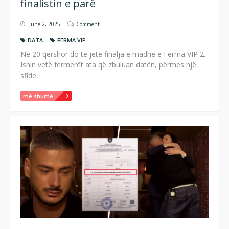
finalistin e parë
June 2, 2025
Comment
DATA
FERMA VIP
Në 20 qershor do të jetë finalja e madhe e Ferma VIP 2.
Ishin vetë fermerët ata që zbuluan datën, përmes një
sfide
më shumë...