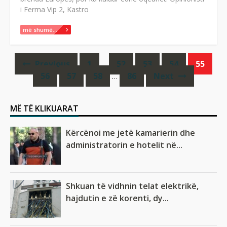
i Ferma Vip 2, Kastro
më shumë...
Previous
1
…
52
53
54
55
POSTS
56
57
58
…
86
Next
NAVIGATION
MË TË KLIKUARAT
Kërcënoi me jetë kamarierin dhe
administratorin e hotelit në...
Shkuan të vidhnin telat elektrikë,
hajdutin e zë korenti, dy...