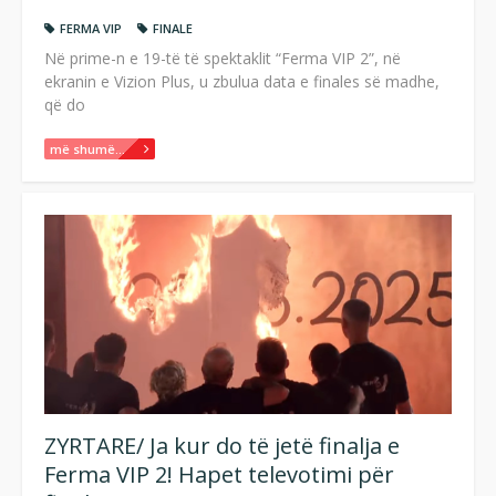
FERMA VIP
FINALE
Në prime-n e 19-të të spektaklit “Ferma VIP 2”, në
ekranin e Vizion Plus, u zbulua data e finales së madhe,
që do
më shumë...
ZYRTARE/ Ja kur do të jetë finalja e
Ferma VIP 2! Hapet televotimi për