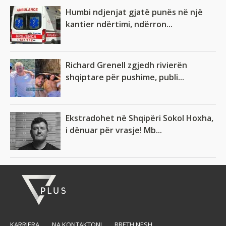
Humbi ndjenjat gjatë punës në një
kantier ndërtimi, ndërron...
Richard Grenell zgjedh rivierën
shqiptare për pushime, publi...
Ekstradohet në Shqipëri Sokol Hoxha,
i dënuar për vrasje! Mb...
KARRIERA
NA KONTAKTONI
RRETH NESH