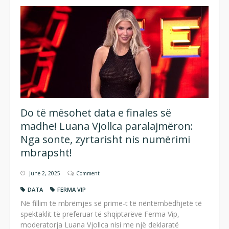
Do të mësohet data e finales së
madhe! Luana Vjollca paralajmëron:
Nga sonte, zyrtarisht nis numërimi
mbrapsht!
June 2, 2025
Comment
DATA
FERMA VIP
Në fillim të mbrëmjes së prime-t të nëntëmbëdhjetë të
spektaklit të preferuar të shqiptarëve Ferma Vip,
moderatorja Luana Vjollca nisi me një deklaratë