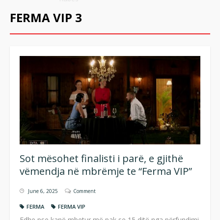
FERMA VIP 3
Sot mësohet finalisti i parë, e gjithë
vëmendja në mbrëmje te “Ferma VIP”
June 6, 2025
Comment
FERMA
FERMA VIP
Edhe pse kanë mbetur më pak se 15 ditë nga përfundimi