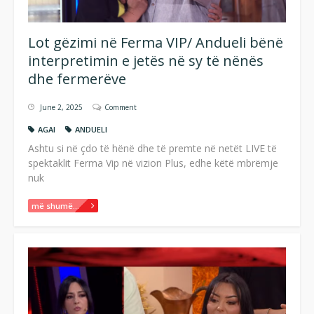
Lot gëzimi në Ferma VIP/ Andueli bënë
interpretimin e jetës në sy të nënës
dhe fermerëve
June 2, 2025
Comment
AGAI
ANDUELI
Ashtu si në çdo të hënë dhe të premte në netët LIVE të
spektaklit Ferma Vip në vizion Plus, edhe këtë mbrëmje
nuk
më shumë...