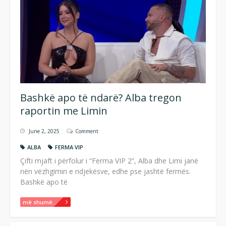
Bashkë apo të ndarë? Alba tregon
raportin me Limin
June 2, 2025
Comment
ALBA
FERMA VIP
Çifti mjaft i përfolur i “Ferma VIP 2”, Alba dhe Limi janë
nën vëzhgimin e ndjekësve, edhe pse jashtë fermës.
Bashkë apo të
më shumë...