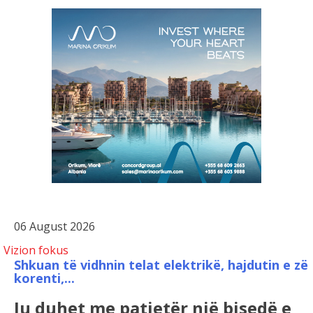
06 August 2026
Vizion fokus
Shkuan të vidhnin telat elektrikë, hajdutin e zë
korenti,...
Ju duhet me patjetër një bisedë e