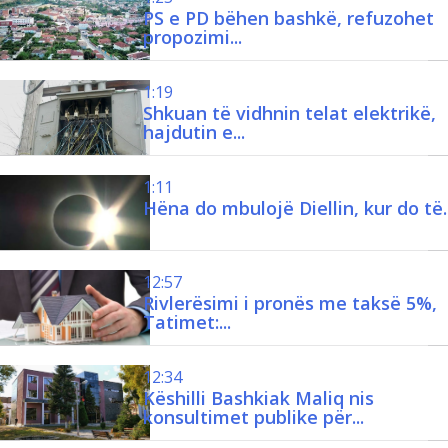
PS e PD bëhen bashkë, refuzohet
propozimi...
1:19
.
Shkuan të vidhnin telat elektrikë,
hajdutin e...
1:11
Hëna do mbulojë Diellin, kur do të..
12:57
.
Rivlerësimi i pronës me taksë 5%,
Tatimet:...
12:34
Këshilli Bashkiak Maliq nis
konsultimet publike për...