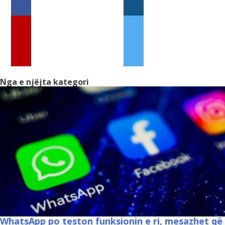
Nga e njëjta kategori
WhatsApp po teston funksionin e ri, mesazhet që