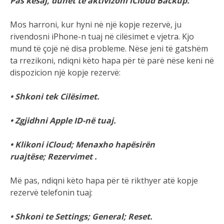
Pas kësaj, duhet të aktivizoni iCloud Backup.
Mos harroni, kur hyni në një kopje rezervë, ju
rivendosni iPhone-n tuaj në cilësimet e vjetra. Kjo
mund të çojë në disa probleme. Nëse jeni të gatshëm
ta rrezikoni, ndiqni këto hapa për të parë nëse keni në
dispozicion një kopje rezervë:
• Shkoni tek Cilësimet.
• Zgjidhni Apple ID-në tuaj.
• Klikoni iCloud; Menaxho hapësirën
ruajtëse; Rezervimet .
Më pas, ndiqni këto hapa për të rikthyer atë kopje
rezervë telefonin tuaj:
• Shkoni te Settings; General; Reset.