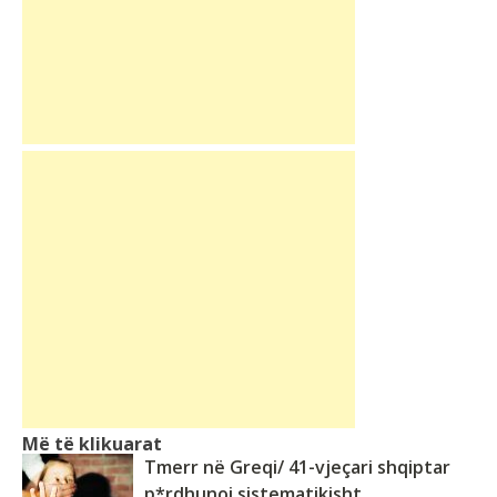
Më të klikuarat
Tmerr në Greqi/ 41-vjeçari shqiptar
p*rdhunoi sistematikisht...