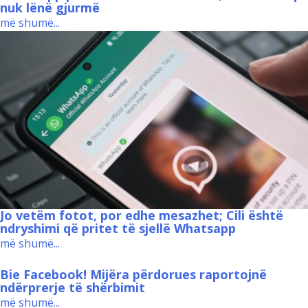
nuk lënë gjurmë
më shumë...
Jo vetëm fotot, por edhe mesazhet; Cili është
ndryshimi që pritet të sjellë Whatsapp
më shumë...
Bie Facebook! Mijëra përdorues raportojnë
ndërprerje të shërbimit
më shumë...