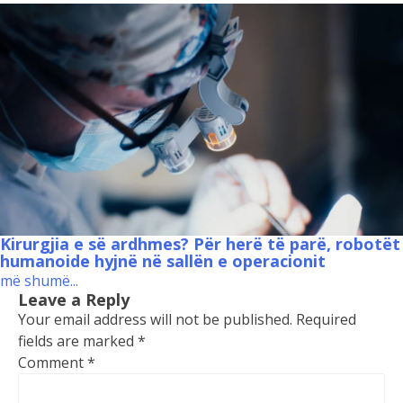
Kirurgjia e së ardhmes? Për herë të parë, robotët
humanoide hyjnë në sallën e operacionit
më shumë...
Leave a Reply
Your email address will not be published.
Required
fields are marked
*
Comment
*