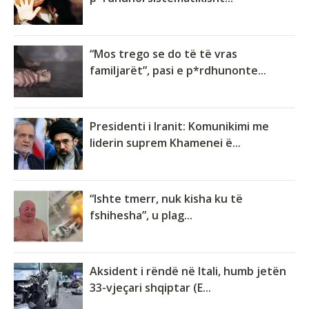
“Mos trego se do të të vras
familjarët”, pasi e p*rdhunonte...
Presidenti i Iranit: Komunikimi me
liderin suprem Khamenei ë...
“Ishte tmerr, nuk kisha ku të
fshihesha”, u plag...
Aksident i rëndë në Itali, humb jetën
33-vjeçari shqiptar (E...