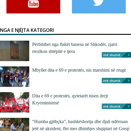
NGA E NJËJTA KATEGORI
Përfshihet nga flakët banesa në Shkodër, zjarri
rrezikon shtëpitë e tjera
më shumë...
Mbyllet dita e 69 e protestës, nis marshimi në rrugë
më shumë...
Dita e 69 e protestës, qytetarët nisen drejt
Kryeministrisë
më shumë...
“Humba gjithçka”, bashkëshortja dhe djali ndërruan
jetë në aksident, flet mes dhimbjes shqiptari në Greqi