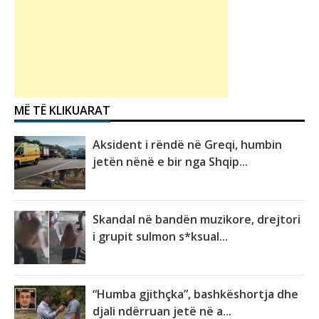
MË TË KLIKUARAT
Aksident i rëndë në Greqi, humbin
jetën nënë e bir nga Shqip...
Skandal në bandën muzikore, drejtori
i grupit sulmon s*ksual...
“Humba gjithçka”, bashkëshortja dhe
djali ndërruan jetë në a...