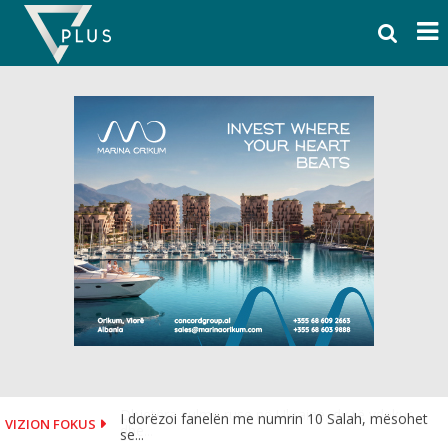
Skip
to
content
I dorëzoi fanelën me numrin 10 Salah, mësohet
VIZION FOKUS
se...