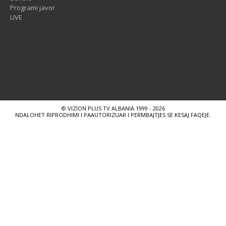
Programi javor
LIVE
© VIZION PLUS TV ALBANIA 1999 - 2026
NDALOHET RIPRODHIMI I PAAUTORIZUAR I PERMBAJTJES SE KESAJ FAQEJE.