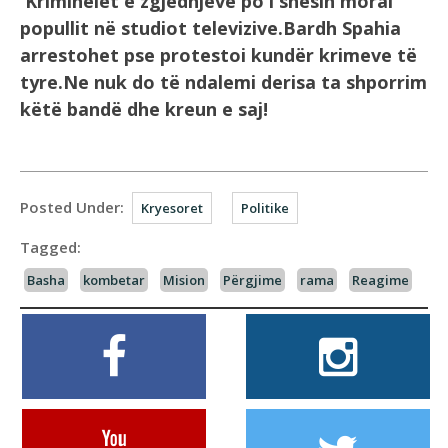
Kriminelët e zgjedhjeve po i shesin moral
popullit në studiot televizive.Bardh Spahia
arrestohet pse protestoi kundër krimeve të
tyre.Ne nuk do të ndalemi derisa ta shporrim
këtë bandë dhe kreun e saj!
Posted Under:
Kryesoret
Politike
Tagged:
Basha
kombetar
Mision
Përgjime
rama
Reagime