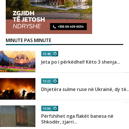
MINUTE PAS MINUTE
10:48
Jeta po i përkëdhel! Këto 3 shenja...
10:22
Dhjetëra sulme ruse në Ukrainë, dy të..
10:06
Përfshihet nga flakët banesa në
Shkodër, zjarri...