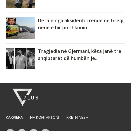
Detaje nga aksidenti i rëndë në Greqi,
nënë e bir po shkonin...
Tragjedia në Gjermani, këta janë tre
shqiptarët që humbën je...
KARRIERA
NA KONTAKTONI
RRETH NESH