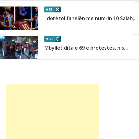
9:58
I dorëzoi fanelën me numrin 10 Salah,...
9:50
Mbyllet dita e 69 e protestës, nis...