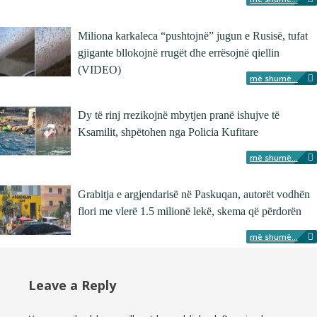
Miliona karkaleca “pushtojnë” jugun e Rusisë, tufat
gjigante bllokojnë rrugët dhe errësojnë qiellin
(VIDEO)
më shumë...
Dy të rinj rrezikojnë mbytjen pranë ishujve të
Ksamilit, shpëtohen nga Policia Kufitare
më shumë...
Grabitja e argjendarisë në Paskuqan, autorët vodhën
flori me vlerë 1.5 milionë lekë, skema që përdorën
më shumë...
Leave a Reply