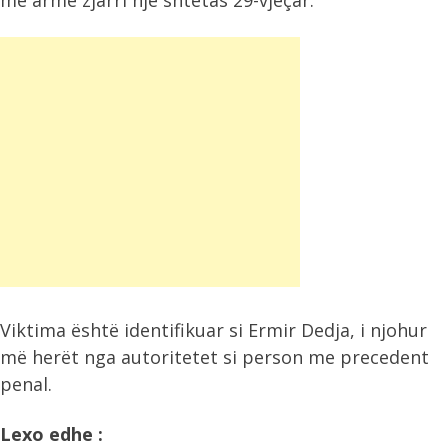
me armë zjarri një shtetas 29-vjeçar.
Viktima është identifikuar si Ermir Dedja, i njohur
më herët nga autoritetet si person me precedent
penal.
Lexo edhe :