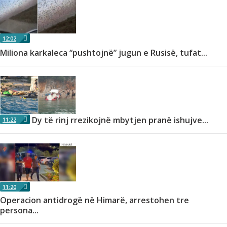
12:02
Miliona karkaleca “pushtojnë” jugun e Rusisë, tufat...
Dy të rinj rrezikojnë mbytjen pranë ishujve...
11:22
11:20
Operacion antidrogë në Himarë, arrestohen tre
persona...