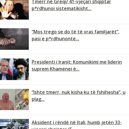
Tmerr në Greqi/ 41-vjeçari shqiptar
p*rdhunoi sistematikisht...
“Mos trego se do të të vras familjarët”,
pasi e p*rdhunonte...
Presidenti i Iranit: Komunikimi me liderin
suprem Khamenei ë...
“Ishte tmerr, nuk kisha ku të fshihesha”, u
plag...
Aksident i rëndë në Itali, humb jetën 33-